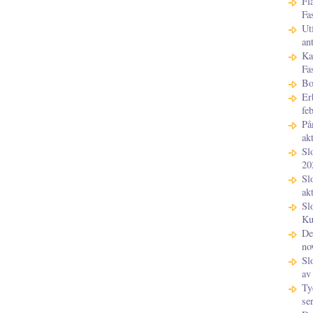
Fl
Fa
Ut
an
Ka
Fa
Bo
Er
fe
På
ak
Sl
20
Sl
ak
Sl
Kun
De
no
Sl
av
Ty
se