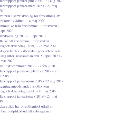
lårsrapport januari-juni 2020 - 21 aug 2020
lårsrapport januari-mars 2020 - 22 maj
20
vesterar i samriskbolag för förvaltning av
erskottslikviditet - 14 maj 2020
mmuniké från årsstämma i Slottsviken -
 apr 2020
sredovisning 2019 - 3 apr 2020
llelse till årsstämma i Slottsviken
stighetsaktiebolag (publ) - 26 mar 2020
dogörelse för valberedningens arbete och
rslag inför årsstämman den 23 april 2020 -
 mar 2020
kslutskommunike 2019 - 27 feb 2020
lårsrapport januari-september 2019 - 25
v 2019
lårsrapport januari-juni 2019 - 22 aug 2019
aggningsmeddelande i Slottsviken
stighetsaktiebolag (publ) - 10 jun 2019
lårsrapport januari-mars 2019 - 27 maj
19
ckarebäck har offentliggjort utfall av
ntant budpliktsbud till aktieägarna i