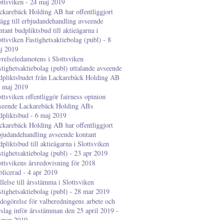
ottsviken - 24 maj 2019
ckarebäck Holding AB har offentliggjort
llägg till erbjudandehandling avseende
ntant budpliktsbud till aktieägarna i
ottsviken Fastighetsaktiebolag (publ) - 8
j 2019
yrelseledamotens i Slottsviken
stighetsaktiebolag (publ) uttalande avseende
dpliktsbudet från Lackarebäck Holding AB
8 maj 2019
ottsviken offentliggör fairness opinion
seende Lackarebäck Holding ABs
dpliktsbud - 6 maj 2019
ckarebäck Holding AB har offentliggjort
bjudandehandling avseende kontant
dpliktsbud till aktieägarna i Slottsviken
stighetsaktiebolag (publ) - 23 apr 2019
ottsvikens årsredovisning för 2018
blicerad - 4 apr 2019
llelse till årsstämma i Slottsviken
stighetsaktiebolag (publ) - 28 mar 2019
dogörelse för valberedningens arbete och
rslag inför årsstämman den 25 april 2019 -
 mar 2019