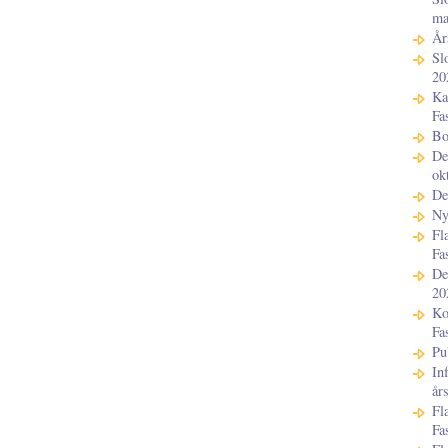
ma
År
Sl
20
Ka
Fa
Bo
De
ok
De
Ny
Fl
Fa
De
20
Ko
Fa
Pu
In
år
Fl
Fa