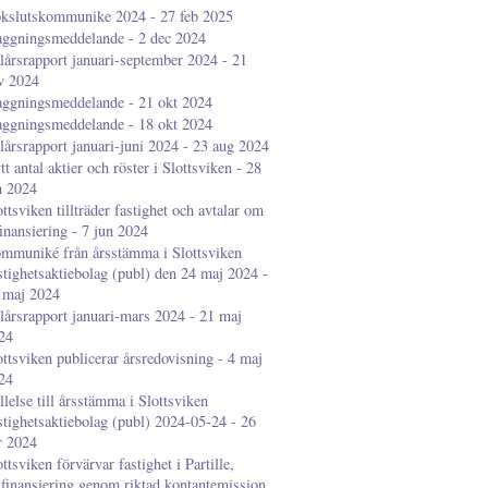
kslutskommunike 2024 - 27 feb 2025
aggningsmeddelande - 2 dec 2024
lårsrapport januari-september 2024 - 21
v 2024
aggningsmeddelande - 21 okt 2024
aggningsmeddelande - 18 okt 2024
lårsrapport januari-juni 2024 - 23 aug 2024
tt antal aktier och röster i Slottsviken - 28
n 2024
ottsviken tillträder fastighet och avtalar om
finansiering - 7 jun 2024
mmuniké från årsstämma i Slottsviken
stighetsaktiebolag (publ) den 24 maj 2024 -
 maj 2024
lårsrapport januari-mars 2024 - 21 maj
24
ottsviken publicerar årsredovisning - 4 maj
24
llelse till årsstämma i Slottsviken
stighetsaktiebolag (publ) 2024-05-24 - 26
r 2024
ottsviken förvärvar fastighet i Partille,
lfinansiering genom riktad kontantemission