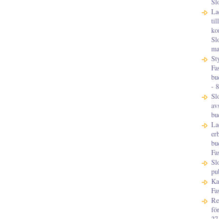
Sl
La
ti
ko
Sl
ma
St
Fa
bu
- 
Sl
av
bu
La
er
bu
Fa
Sl
pu
Ka
Fa
Re
fö
27