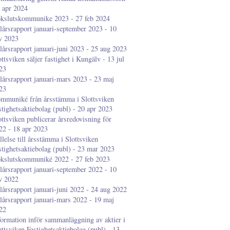
3 apr 2024
kslutskommunike 2023 - 27 feb 2024
lårsrapport januari-september 2023 - 10
v 2023
lårsrapport januari-juni 2023 - 25 aug 2023
ottsviken säljer fastighet i Kungälv - 13 jul
23
lårsrapport januari-mars 2023 - 23 maj
23
mmuniké från årsstämma i Slottsviken
stighetsaktiebolag (publ) - 20 apr 2023
ottsviken publicerar årsredovisning för
22 - 18 apr 2023
llelse till årsstämma i Slottsviken
stighetsaktiebolag (publ) - 23 mar 2023
kslutskommuniké 2022 - 27 feb 2023
lårsrapport januari-september 2022 - 10
v 2022
lårsrapport januari-juni 2022 - 24 aug 2022
lårsrapport januari-mars 2022 - 19 maj
22
formation inför sammanläggning av aktier i
ottsviken Fastighetsaktiebolag (publ) - 13