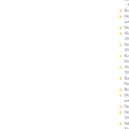
- 
Bo
De
no
De
Sl
20
De
20
Ko
Fa
Sl
20
Ka
Fa
Bo
De
no
De
De
20
In
Sl