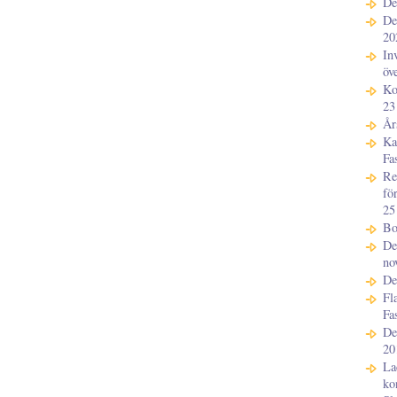
De
De
20
In
öv
Ko
23
År
Ka
Fa
Re
fö
25
Bo
De
no
De
Fl
Fa
De
20
La
ko