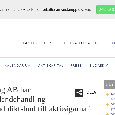
e använder cookies för att förbättra användarupplevelsen.
JAG GO
FASTIGHETER
LEDIGA LOKALER
OM
KALENDARIUM
AKTIEKAPITAL
PRESS
BILDARKIV
Fler
ng AB har
DELA
Ko
udandehandling
ma
Sl
Facebook
pliktsbud till aktieägarna i
ja
Twitter
Sl