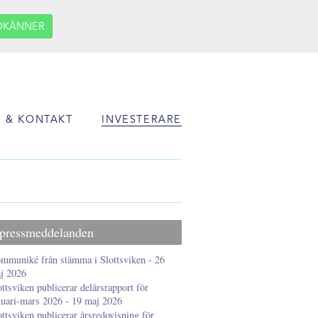
DKÄNNER
 & KONTAKT
INVESTERARE
 pressmeddelanden
mmuniké från stämma i Slottsviken - 26
j 2026
ottsviken publicerar delårsrapport för
nuari-mars 2026 - 19 maj 2026
ottsviken publicerar årsredovisning för