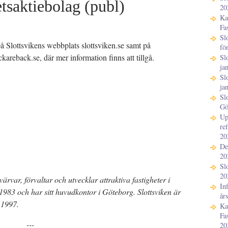
etsaktiebolag (publ)
20
LinkedIn
Ka
Mejl
Fa
Sl
å Slottsvikens webbplats slottsviken.se samt på
fö
reback.se, där mer information finns att tillgå.
Sl
ja
Sl
ja
Sl
Gö
Up
re
20
De
20
Sl
20
värvar, förvaltar och utvecklar attraktiva fastigheter i
In
983 och har sitt huvudkontor i Göteborg. Slottsviken är
år
 1997.
Ka
Fa
---
20