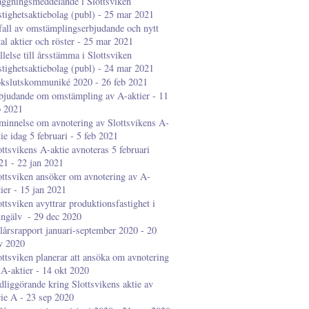
aggningsmeddelande i Slottsviken
stighetsaktiebolag (publ) - 25 mar 2021
fall av omstämplingserbjudande och nytt
tal aktier och röster - 25 mar 2021
llelse till årsstämma i Slottsviken
stighetsaktiebolag (publ) - 24 mar 2021
kslutskommuniké 2020 - 26 feb 2021
bjudande om omstämpling av A-aktier - 11
b 2021
minnelse om avnotering av Slottsvikens A-
tie idag 5 februari - 5 feb 2021
ottsvikens A-aktie avnoteras 5 februari
21 - 22 jan 2021
ottsviken ansöker om avnotering av A-
tier - 15 jan 2021
ottsviken avyttrar produktionsfastighet i
gälv ​​​​​​​ - 29 dec 2020
lårsrapport januari-september 2020 - 20
v 2020
ottsviken planerar att ansöka om avnotering
 A-aktier - 14 okt 2020
dliggörande kring Slottsvikens aktie av
rie A - 23 sep 2020