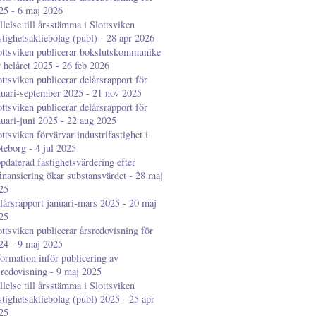
25 - 6 maj 2026
llelse till årsstämma i Slottsviken
stighetsaktiebolag (publ) - 28 apr 2026
ottsviken publicerar bokslutskommunike
r helåret 2025 - 26 feb 2026
ottsviken publicerar delårsrapport för
nuari-september 2025 - 21 nov 2025
ottsviken publicerar delårsrapport för
nuari-juni 2025 - 22 aug 2025
ottsviken förvärvar industrifastighet i
teborg - 4 jul 2025
pdaterad fastighetsvärdering efter
finansiering ökar substansvärdet - 28 maj
25
lårsrapport januari-mars 2025 - 20 maj
25
ottsviken publicerar årsredovisning för
24 - 9 maj 2025
formation inför publicering av
sredovisning - 9 maj 2025
llelse till årsstämma i Slottsviken
stighetsaktiebolag (publ) 2025 - 25 apr
25