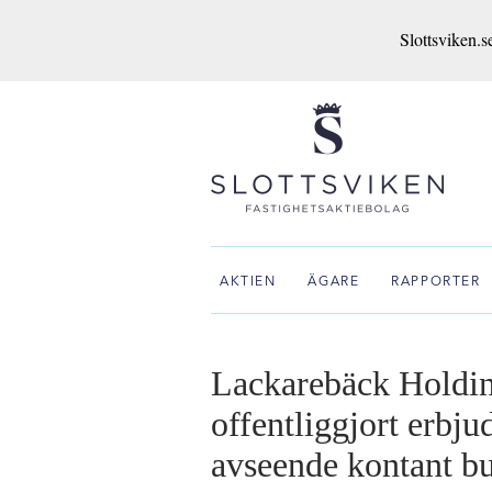
Slottsviken.s
AKTIEN
ÄGARE
RAPPORTER
Lackarebäck Holdi
offentliggjort erbj
avseende kontant bud