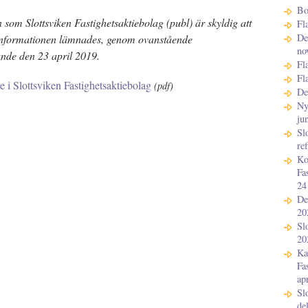
Bo
som Slottsviken Fastighetsaktiebolag (publ) är skyldig att
Fl
De
. Informationen lämnades, genom ovanstående
no
ande den 23 april 2019.
Fl
Fl
e i Slottsviken Fastighetsaktiebolag
(pdf)
De
Ny
ju
Sl
re
Ko
Fa
24
De
20
Sl
20
Ka
Fa
ap
Sl
de