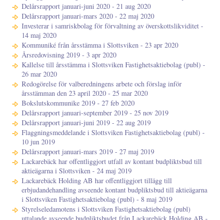
Delårsrapport januari-juni 2020 - 21 aug 2020
Delårsrapport januari-mars 2020 - 22 maj 2020
Investerar i samriskbolag för förvaltning av överskottslikviditet -
14 maj 2020
Kommuniké från årsstämma i Slottsviken - 23 apr 2020
Årsredovisning 2019 - 3 apr 2020
Kallelse till årsstämma i Slottsviken Fastighetsaktiebolag (publ) -
26 mar 2020
Redogörelse för valberedningens arbete och förslag inför
årsstämman den 23 april 2020 - 25 mar 2020
Bokslutskommunike 2019 - 27 feb 2020
Delårsrapport januari-september 2019 - 25 nov 2019
Delårsrapport januari-juni 2019 - 22 aug 2019
Flaggningsmeddelande i Slottsviken Fastighetsaktiebolag (publ) -
10 jun 2019
Delårsrapport januari-mars 2019 - 27 maj 2019
Lackarebäck har offentliggjort utfall av kontant budpliktsbud till
aktieägarna i Slottsviken - 24 maj 2019
Lackarebäck Holding AB har offentliggjort tillägg till
erbjudandehandling avseende kontant budpliktsbud till aktieägarna
i Slottsviken Fastighetsaktiebolag (publ) - 8 maj 2019
Styrelseledamotens i Slottsviken Fastighetsaktiebolag (publ)
uttalande avseende budpliktsbudet från Lackarebäck Holding AB -