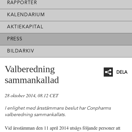
RAPPORTER
KALENDARIUM
AKTIEKAPITAL
PRESS
BILDARKIV
Valberedning
DELA
sammankallad
Facebo
Twitter
28 oktober 2014, 08.12 CET
Linked
I enlighet med årsstämmans beslut har Conpharms
Mejl
valberedning sammankallats.
Vid årsstämman den 11 april 2014 utsågs följande personer att