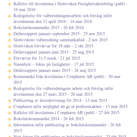
Kallelse till årsstämma i Slottsviken Fastighetsaktiebolag (publ) -
16 mar 2016
Redogörelse för valberedningensarbete och förslag inför
årsstämman den 12 april 2016 - 14 mar 2016
Bokslutskommunike 2015 - 26 feb 2016
Delårsrapport januari-september 2015 - 25 nov 2015
Slottsvikens valberedning sammankallad - 2 nov 2015
Slottsviken förvärvar för 18 mkr - 2 okt 2015
Delårsrapport januari-juni 2015 - 25 aug 2015
Förvärvar för 31,5 msek - 21 jul 2015
Namnbyte – fokus på fastigheter - 17 jul 2015
Delårsrapport januari-mars 2015 - 26 maj 2015
Kommuniké från årsstämma i Conpharm AB (publ) - 30 mar
2015
Redogörelse för valberedningens arbete och förslag inför
årsstämman den 27 mars 2015 - 20 mar 2015
Publicering av årsredovisning för 2014 - 13 mar 2015
Conpharm inför möjlighet att ge ut preferensaktier - 13 mar 2015
Kallelse till årsstämma i Conpharm AB (publ) - 27 feb 2015
Bokslutskommuniké 2014 - 26 feb 2015
Information inför publicering av bokslutskommuniké - 26 feb
2015
Nytt datum för publicering av bokslutskommuniké - 23 feb 2015