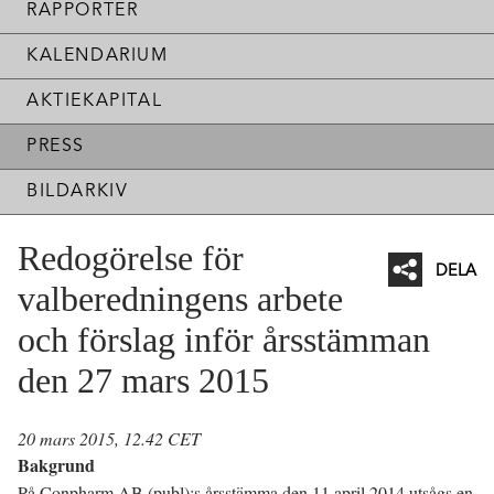
RAPPORTER
KALENDARIUM
AKTIEKAPITAL
PRESS
BILDARKIV
Redogörelse för
DELA
valberedningens arbete
Facebo
och förslag inför årsstämman
Twitter
den 27 mars 2015
Linked
Mejl
20 mars 2015, 12.42 CET
Bakgrund
På Conpharm AB (publ):s årsstämma den 11 april 2014 utsågs en