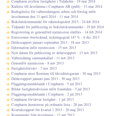
Conpharm avyttrar fastigheter i Tidaholm - 19 mar 2014
Kallelse till årsstämma i Conpharm AB (publ) - 13 mar 2014
Redogörelse för valberedningens arbete och förslag inför
årsstämman den 11 april 2014 - 11 mar 2014
Bokslutskommuniké för räkenskapsåret 2013 - 24 feb 2014
Tidpunkt för publicering av bokslutskommuniké - 19 feb 2014
Registrering av genomförd nyemission slutförs - 14 feb 2014
Emissionen övertecknad, teckningsgrad 147 % - 6 dec 2013
Delårsrapport januari-september 2013 - 18 nov 2013
Information inför nyemission - 15 nov 2013
Nytt datum för publicering av delårsrapport - 13 nov 2013
Valberedning sammankallad - 11 nov 2013
Genomför nyemission - 8 nov 2013
Fastighetsförvärv - 7 nov 2013
Conpharm utser Remium till likviditetsgarant - 30 aug 2013
Delårsrapport januari-juni 2013 - 30 aug 2013
Flaggningsmeddelande i Conpharm - 5 jul 2013
Bildar fastighetsdivision inför framtiden - 3 jul 2013
Flaggningsmeddelande i Conpharm - 2 jul 2013
Conpharm förvärvar fastighet - 1 jul 2013
Conpharm åternoteras på ordinarie lista - 28 jun 2013
Kvartalsrapport för kvartal 1 2013 - 20 maj 2013
Kommuniké från årsstämma - 12 apr 2013