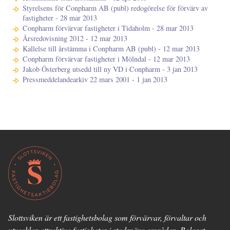
Styrelsens för Conpharm AB (publ) redogörelse för förvärv av
fastigheter - 28 mar 2013
Conpharm förvärvar fastigheter i Tidaholm - 28 mar 2013
Årsredovisning 2012 - 12 mar 2013
Kallelse till årstämma i Conpharm AB (publ) - 12 mar 2013
Conpharm förvärvar fastigheter i Mölndal - 12 mar 2013
Jakob Österberg utsedd till ny VD i Conpharm - 3 jan 2013
Pressmeddelandearkiv 22 mars 2001 - 1 jan 2013
Slottsviken är ett fastighetsbolag som förvärvar, förvaltar och
utvecklar attraktiva fastigheter i stadsnära områden. Bolaget