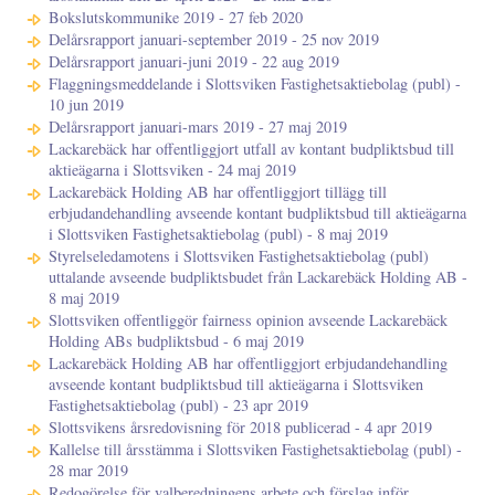
Bokslutskommunike 2019 - 27 feb 2020
Delårsrapport januari-september 2019 - 25 nov 2019
Delårsrapport januari-juni 2019 - 22 aug 2019
Flaggningsmeddelande i Slottsviken Fastighetsaktiebolag (publ) -
10 jun 2019
Delårsrapport januari-mars 2019 - 27 maj 2019
Lackarebäck har offentliggjort utfall av kontant budpliktsbud till
aktieägarna i Slottsviken - 24 maj 2019
Lackarebäck Holding AB har offentliggjort tillägg till
erbjudandehandling avseende kontant budpliktsbud till aktieägarna
i Slottsviken Fastighetsaktiebolag (publ) - 8 maj 2019
Styrelseledamotens i Slottsviken Fastighetsaktiebolag (publ)
uttalande avseende budpliktsbudet från Lackarebäck Holding AB -
8 maj 2019
Slottsviken offentliggör fairness opinion avseende Lackarebäck
Holding ABs budpliktsbud - 6 maj 2019
Lackarebäck Holding AB har offentliggjort erbjudandehandling
avseende kontant budpliktsbud till aktieägarna i Slottsviken
Fastighetsaktiebolag (publ) - 23 apr 2019
Slottsvikens årsredovisning för 2018 publicerad - 4 apr 2019
Kallelse till årsstämma i Slottsviken Fastighetsaktiebolag (publ) -
28 mar 2019
Redogörelse för valberedningens arbete och förslag inför