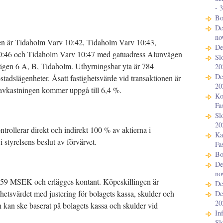
- 
Bo
De
no
sen är Tidaholm Varv 10:42, Tidaholm Varv 10:43,
De
0:46 och Tidaholm Varv 10:47 med gatuadress Alunvägen
Sl
ägen 6 A, B, Tidaholm. Uthyrningsbar yta är 784
20
De
stadslägenheter. Åsatt fastighetsvärde vid transaktionen är
20
avkastningen kommer uppgå till 6,4 %.
Ko
Fa
Sl
20
rollerar direkt och indirekt 100 % av aktierna i
Ka
 styrelsens beslut av förvärvet.
Fa
Bo
De
no
 1,59 MSEK och erlägges kontant. Köpeskillingen är
De
ghetsvärdet med justering för bolagets kassa, skulder och
De
20
n kan ske baserat på bolagets kassa och skulder vid
In
Sl