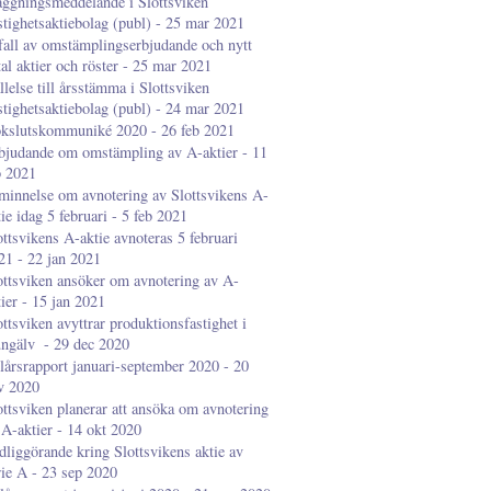
aggningsmeddelande i Slottsviken
stighetsaktiebolag (publ) - 25 mar 2021
fall av omstämplingserbjudande och nytt
tal aktier och röster - 25 mar 2021
llelse till årsstämma i Slottsviken
stighetsaktiebolag (publ) - 24 mar 2021
kslutskommuniké 2020 - 26 feb 2021
bjudande om omstämpling av A-aktier - 11
b 2021
minnelse om avnotering av Slottsvikens A-
tie idag 5 februari - 5 feb 2021
ottsvikens A-aktie avnoteras 5 februari
21 - 22 jan 2021
ottsviken ansöker om avnotering av A-
tier - 15 jan 2021
ottsviken avyttrar produktionsfastighet i
gälv ​​​​​​​ - 29 dec 2020
lårsrapport januari-september 2020 - 20
v 2020
ottsviken planerar att ansöka om avnotering
 A-aktier - 14 okt 2020
dliggörande kring Slottsvikens aktie av
rie A - 23 sep 2020