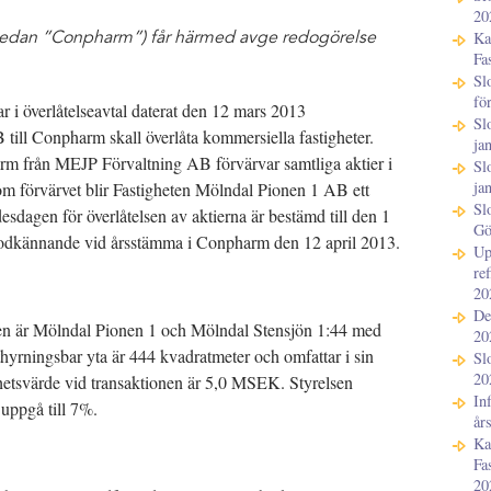
20
LinkedIn
Ka
(nedan ”Conpharm”) får härmed avge redogörelse
Mejl
Fa
Sl
fö
 överlåtelseavtal daterat den 12 mars 2013
Sl
ill Conpharm skall överlåta kommersiella fastigheter.
ja
rm från MEJP Förvaltning AB förvärvar samtliga aktier i
Sl
ja
 förvärvet blir Fastigheten Mölndal Pionen 1 AB ett
Sl
desdagen för överlåtelsen av aktierna är bestämd till den 1
Gö
 godkännande vid årsstämma i Conpharm den 12 april 2013.
Up
re
20
De
lsen är Mölndal Pionen 1 och Mölndal Stensjön 1:44 med
20
hyrningsbar yta är 444 kvadratmeter och omfattar i sin
Sl
20
ghetsvärde vid transaktionen är 5,0 MSEK. Styrelsen
In
uppgå till 7%.
år
Ka
Fa
20