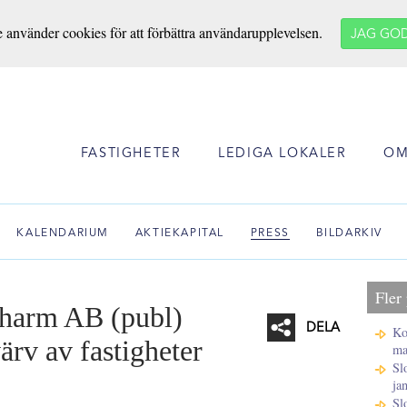
e använder cookies för att förbättra användarupplevelsen.
JAG GO
FASTIGHETER
LEDIGA LOKALER
OM
KALENDARIUM
AKTIEKAPITAL
PRESS
BILDARKIV
Fler
pharm AB (publ)
DELA
Ko
ärv av fastigheter
ma
Sl
Facebook
ja
Twitter
Sl