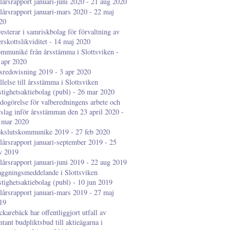
lårsrapport januari-juni 2020 - 21 aug 2020
lårsrapport januari-mars 2020 - 22 maj
20
vesterar i samriskbolag för förvaltning av
erskottslikviditet - 14 maj 2020
mmuniké från årsstämma i Slottsviken -
 apr 2020
sredovisning 2019 - 3 apr 2020
llelse till årsstämma i Slottsviken
stighetsaktiebolag (publ) - 26 mar 2020
dogörelse för valberedningens arbete och
rslag inför årsstämman den 23 april 2020 -
 mar 2020
kslutskommunike 2019 - 27 feb 2020
lårsrapport januari-september 2019 - 25
v 2019
lårsrapport januari-juni 2019 - 22 aug 2019
aggningsmeddelande i Slottsviken
stighetsaktiebolag (publ) - 10 jun 2019
lårsrapport januari-mars 2019 - 27 maj
19
ckarebäck har offentliggjort utfall av
ntant budpliktsbud till aktieägarna i