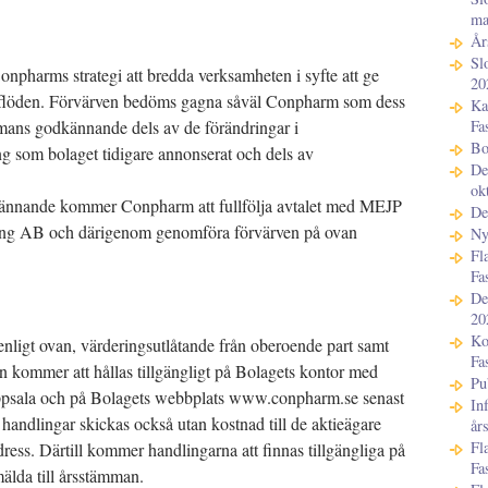
ma
År
Sl
 Conpharms strategi att bredda verksamheten i syfte att ge
20
saflöden. Förvärven bedöms gagna såväl Conpharm som dess
Ka
Fa
mmans godkännande dels av de förändringar i
Bo
 som bolaget tidigare annonserat och dels av
De
ok
kännande kommer Conpharm att fullfölja avtalet med MEJP
De
ing AB och därigenom genomföra förvärven på ovan
Ny
Fl
Fa
De
20
Ko
t enligt ovan, värderingsutlåtande från oberoende part samt
Fa
n kommer att hållas tillgängligt på Bolagets kontor med
Pu
ppsala och på Bolagets webbplats www.conpharm.se senast
In
andlingar skickas också utan kostnad till de aktieägare
år
Fl
ess. Därtill kommer handlingarna att finnas tillgängliga på
Fa
älda till årsstämman.