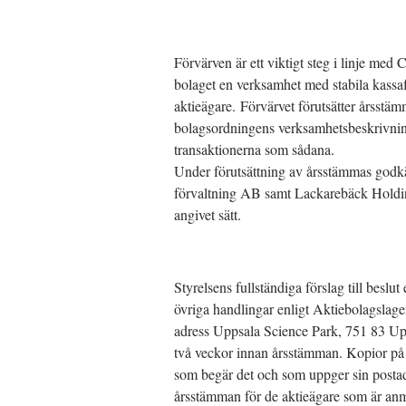
Förvärven är ett viktigt steg i linje med
bolaget en verksamhet med stabila kas
aktieägare. Förvärvet förutsätter årsstä
bolagsordningens verksamhetsbeskrivning
transaktionerna som sådana.
Under förutsättning av årsstämmas god
förvaltning AB samt Lackarebäck Hold
angivet sätt.
Styrelsens fullständiga förslag till beslu
övriga handlingar enligt Aktiebolagslage
adress Uppsala Science Park, 751 83 U
två veckor innan årsstämman. Kopior på h
som begär det och som uppger sin postadr
årsstämman för de aktieägare som är anm