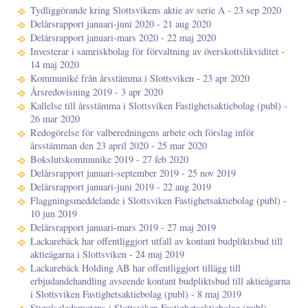
Tydliggörande kring Slottsvikens aktie av serie A - 23 sep 2020
Delårsrapport januari-juni 2020 - 21 aug 2020
Delårsrapport januari-mars 2020 - 22 maj 2020
Investerar i samriskbolag för förvaltning av överskottslikviditet -
14 maj 2020
Kommuniké från årsstämma i Slottsviken - 23 apr 2020
Årsredovisning 2019 - 3 apr 2020
Kallelse till årsstämma i Slottsviken Fastighetsaktiebolag (publ) -
26 mar 2020
Redogörelse för valberedningens arbete och förslag inför
årsstämman den 23 april 2020 - 25 mar 2020
Bokslutskommunike 2019 - 27 feb 2020
Delårsrapport januari-september 2019 - 25 nov 2019
Delårsrapport januari-juni 2019 - 22 aug 2019
Flaggningsmeddelande i Slottsviken Fastighetsaktiebolag (publ) -
10 jun 2019
Delårsrapport januari-mars 2019 - 27 maj 2019
Lackarebäck har offentliggjort utfall av kontant budpliktsbud till
aktieägarna i Slottsviken - 24 maj 2019
Lackarebäck Holding AB har offentliggjort tillägg till
erbjudandehandling avseende kontant budpliktsbud till aktieägarna
i Slottsviken Fastighetsaktiebolag (publ) - 8 maj 2019
Styrelseledamotens i Slottsviken Fastighetsaktiebolag (publ)