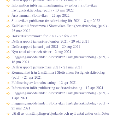
Information inför sammanläggning av aktier i Slottsviken
Fastighetsaktiebolag (publ) - 13 maj 2022
Årsstämma i Slottsviken - 22 apr 2022
Slottsviken publicerar årsredovisning för 2021 - 8 apr 2022
Kallelse till årsstämma i Slottsviken Fastighetsaktiebolag (publ) -
25 mar 2022
Bokslutskommuniké för 2021 - 25 feb 2022
Delårsrapport januari-september 2021 - 29 okt 2021
Delårsrapport januari-juni 2021 - 20 aug 2021
Nytt antal aktier och röster - 2 aug 2021
Flaggningsmeddelande i Slottsviken Fastighetsaktiebolag (publ) -
16 jun 2021
Delårsrapport januari-mars 2021 - 21 maj 2021
Kommuniké från årsstämma i Slottsviken Fastighetsaktiebolag
(publ) - 21 apr 2021
Publicering av årsredovisning - 12 apr 2021
Information inför publicering av årsredovisning - 12 apr 2021
Flaggningsmeddelande i Slottsviken Fastighetsaktiebolag (publ) -
1 apr 2021
Flaggningsmeddelande i Slottsviken Fastighetsaktiebolag (publ) -
25 mar 2021
Utfall av omstämplingserbjudande och nytt antal aktier och röster