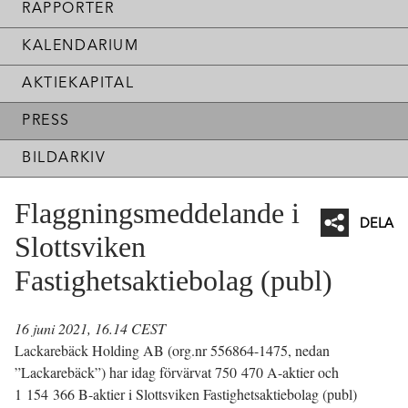
RAPPORTER
KALENDARIUM
AKTIEKAPITAL
PRESS
BILDARKIV
Flaggningsmeddelande i
DELA
Slottsviken
Facebo
Fastighetsaktiebolag (publ)
Twitter
Linked
16 juni 2021, 16.14 CEST
Lackarebäck Holding AB (org.nr 556864-1475, nedan
Mejl
”Lackarebäck”) har idag förvärvat 750 470 A-aktier och
1 154 366 B-aktier i Slottsviken Fastighetsaktiebolag (publ)