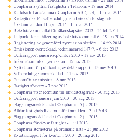
Conpharm avyttrar fastigheter i Tidaholm - 19 mar 2014
Kallelse till årsstämma i Conpharm AB (publ) - 13 mar 2014
Redogörelse för valberedningens arbete och förslag inför
årsstämman den 11 april 2014 - 11 mar 2014
Bokslutskommuniké för räkenskapsåret 2013 - 24 feb 2014
Tidpunkt för publicering av bokslutskommuniké - 19 feb 2014
Registrering av genomförd nyemission slutförs - 14 feb 2014
Emissionen övertecknad, teckningsgrad 147 % - 6 dec 2013
Delårsrapport januari-september 2013 - 18 nov 2013
Information inför nyemission - 15 nov 2013
Nytt datum för publicering av delårsrapport - 13 nov 2013
Valberedning sammankallad - 11 nov 2013
Genomför nyemission - 8 nov 2013
Fastighetsförvärv - 7 nov 2013
Conpharm utser Remium till likviditetsgarant - 30 aug 2013
Delårsrapport januari-juni 2013 - 30 aug 2013
Flaggningsmeddelande i Conpharm - 5 jul 2013
Bildar fastighetsdivision inför framtiden - 3 jul 2013
Flaggningsmeddelande i Conpharm - 2 jul 2013
Conpharm förvärvar fastighet - 1 jul 2013
Conpharm åternoteras på ordinarie lista - 28 jun 2013
Kvartalsrapport för kvartal 1 2013 - 20 maj 2013