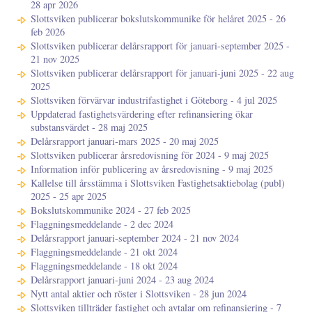
28 apr 2026
Slottsviken publicerar bokslutskommunike för helåret 2025 - 26
feb 2026
Slottsviken publicerar delårsrapport för januari-september 2025 -
21 nov 2025
Slottsviken publicerar delårsrapport för januari-juni 2025 - 22 aug
2025
Slottsviken förvärvar industrifastighet i Göteborg - 4 jul 2025
Uppdaterad fastighetsvärdering efter refinansiering ökar
substansvärdet - 28 maj 2025
Delårsrapport januari-mars 2025 - 20 maj 2025
Slottsviken publicerar årsredovisning för 2024 - 9 maj 2025
Information inför publicering av årsredovisning - 9 maj 2025
Kallelse till årsstämma i Slottsviken Fastighetsaktiebolag (publ)
2025 - 25 apr 2025
Bokslutskommunike 2024 - 27 feb 2025
Flaggningsmeddelande - 2 dec 2024
Delårsrapport januari-september 2024 - 21 nov 2024
Flaggningsmeddelande - 21 okt 2024
Flaggningsmeddelande - 18 okt 2024
Delårsrapport januari-juni 2024 - 23 aug 2024
Nytt antal aktier och röster i Slottsviken - 28 jun 2024
Slottsviken tillträder fastighet och avtalar om refinansiering - 7