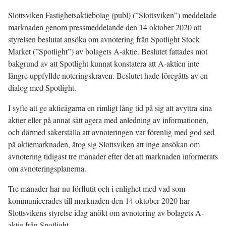
Slottsviken Fastighetsaktiebolag (publ) (”Slottsviken”) meddelade
marknaden genom pressmeddelande den 14 oktober 2020 att
styrelsen beslutat ansöka om avnotering från Spotlight Stock
Market (”Spotlight”) av bolagets A‑aktie. Beslutet fattades mot
bakgrund av att Spotlight kunnat konstatera att A‑aktien inte
längre uppfyllde noteringskraven. Beslutet hade föregåtts av en
dialog med Spotlight.
I syfte att ge aktieägarna en rimligt lång tid på sig att avyttra sina
aktier eller på annat sätt agera med anledning av informationen,
och därmed säkerställa att avnoteringen var förenlig med god sed
på aktiemarknaden, åtog sig Slottsviken att inge ansökan om
avnotering tidigast tre månader efter det att marknaden informerats
om avnoteringsplanerna.
Tre månader har nu förflutit och i enlighet med vad som
kommunicerades till marknaden den 14 oktober 2020 har
Slottsvikens styrelse idag anökt om avnotering av bolagets A-
aktie från Spotlight.