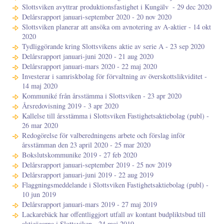
Slottsviken avyttrar produktionsfastighet i Kungälv ​​​​​​​ - 29 dec 2020
Delårsrapport januari-september 2020 - 20 nov 2020
Slottsviken planerar att ansöka om avnotering av A-aktier - 14 okt
2020
Tydliggörande kring Slottsvikens aktie av serie A - 23 sep 2020
Delårsrapport januari-juni 2020 - 21 aug 2020
Delårsrapport januari-mars 2020 - 22 maj 2020
Investerar i samriskbolag för förvaltning av överskottslikviditet -
14 maj 2020
Kommuniké från årsstämma i Slottsviken - 23 apr 2020
Årsredovisning 2019 - 3 apr 2020
Kallelse till årsstämma i Slottsviken Fastighetsaktiebolag (publ) -
26 mar 2020
Redogörelse för valberedningens arbete och förslag inför
årsstämman den 23 april 2020 - 25 mar 2020
Bokslutskommunike 2019 - 27 feb 2020
Delårsrapport januari-september 2019 - 25 nov 2019
Delårsrapport januari-juni 2019 - 22 aug 2019
Flaggningsmeddelande i Slottsviken Fastighetsaktiebolag (publ) -
10 jun 2019
Delårsrapport januari-mars 2019 - 27 maj 2019
Lackarebäck har offentliggjort utfall av kontant budpliktsbud till
aktieägarna i Slottsviken - 24 maj 2019