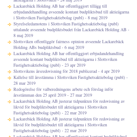
Lackarebäck Holding AB har offentliggjort tillägg till
erbjudandehandling avseende kontant budpliktsbud till aktieägarna
i Slottsviken Fastighetsaktiebolag (publ) - 8 maj 2019
Styrelseledamotens i Slottsviken Fastighetsaktiebolag (publ)
uttalande avseende budpliktsbudet från Lackarebäck Holding AB -
8 maj 2019
Slottsviken offentliggör fairness opinion avseende Lackarebäck
Holding ABs budpliktsbud - 6 maj 2019
Lackarebäck Holding AB har offentliggjort erbjudandehandling
avseende kontant budpliktsbud till aktieägarna i Slottsviken
Fastighetsaktiebolag (publ) - 23 apr 2019
Slottsvikens årsredovisning för 2018 publicerad - 4 apr 2019
Kallelse till årsstämma i Slottsviken Fastighetsaktiebolag (publ) -
28 mar 2019
Redogörelse för valberedningens arbete och förslag inför
årsstämman den 25 april 2019 - 27 mar 2019
Lackarebäck Holding AB justerar tidpunkten för redovisning av
likvid för budpliktsbudet till aktieägarna i Slottsviken
Fastighetsaktiebolag (publ) - 22 mar 2019
Lackarebäck Holding AB justerar tidpunkten för redovisning av
likvid för budpliktsbudet till aktieägarna i Slottsviken
Fastighetsaktiebolag (publ) - 22 mar 2019
Lackarebäck Holding AB har offentliggjort kontant budpliktsbud