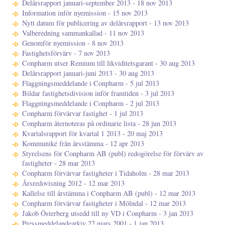
Delårsrapport januari-september 2013 - 18 nov 2013
Information inför nyemission - 15 nov 2013
Nytt datum för publicering av delårsrapport - 13 nov 2013
Valberedning sammankallad - 11 nov 2013
Genomför nyemission - 8 nov 2013
Fastighetsförvärv - 7 nov 2013
Conpharm utser Remium till likviditetsgarant - 30 aug 2013
Delårsrapport januari-juni 2013 - 30 aug 2013
Flaggningsmeddelande i Conpharm - 5 jul 2013
Bildar fastighetsdivision inför framtiden - 3 jul 2013
Flaggningsmeddelande i Conpharm - 2 jul 2013
Conpharm förvärvar fastighet - 1 jul 2013
Conpharm åternoteras på ordinarie lista - 28 jun 2013
Kvartalsrapport för kvartal 1 2013 - 20 maj 2013
Kommuniké från årsstämma - 12 apr 2013
Styrelsens för Conpharm AB (publ) redogörelse för förvärv av
fastigheter - 28 mar 2013
Conpharm förvärvar fastigheter i Tidaholm - 28 mar 2013
Årsredovisning 2012 - 12 mar 2013
Kallelse till årstämma i Conpharm AB (publ) - 12 mar 2013
Conpharm förvärvar fastigheter i Mölndal - 12 mar 2013
Jakob Österberg utsedd till ny VD i Conpharm - 3 jan 2013
Pressmeddelandearkiv 22 mars 2001 - 1 jan 2013