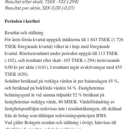
Resultat efter skatt, TSEK -103 (-294)
Resultat per aktie, SEK 0,00 (-0,01)
Perioden i korthet
Resultat och ställning
För årets första kvartal uppgick intäkterna till 1 843 TSEK (1 726
TSEK föregående kvartal) vilket är i linje med föregående
kvartal. Rörelseresultatet under perioden uppgår till 113 TSEK
(-102), och resultatet efter skatt -103 TSEK (-294) motsvarande
0,00 kr per aktie (-0,01). I resultatet ingår avskrivningar med 455
TSEK (620).
Soliditet beräknad på verkliga värden är per balansdagen 45 %,
och beräknad på bokförda värden 34 %. Fastigheternas
belåningsgrad är vid samma tidpunkt 52 % beräknat på
fastigheternas verkliga värde, 80 MSEK. Värdeförändring av
fastighetsportföljen redovisas inte i resultaträkningen, till skillnad
från de bolag som tillämpar redovisningsprincipen IFRS.
Vad gäller Bolagets resultat och ställning i övrigt, hänvisas till