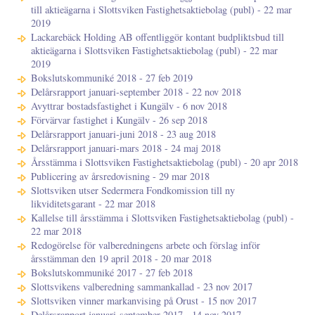
till aktieägarna i Slottsviken Fastighetsaktiebolag (publ) - 22 mar
2019
Lackarebäck Holding AB offentliggör kontant budpliktsbud till
aktieägarna i Slottsviken Fastighetsaktiebolag (publ) - 22 mar
2019
Bokslutskommuniké 2018 - 27 feb 2019
Delårsrapport januari-september 2018 - 22 nov 2018
Avyttrar bostadsfastighet i Kungälv - 6 nov 2018
Förvärvar fastighet i Kungälv - 26 sep 2018
Delårsrapport januari-juni 2018 - 23 aug 2018
Delårsrapport januari-mars 2018 - 24 maj 2018
Årsstämma i Slottsviken Fastighetsaktiebolag (publ) - 20 apr 2018
Publicering av årsredovisning - 29 mar 2018
Slottsviken utser Sedermera Fondkomission till ny
likviditetsgarant - 22 mar 2018
Kallelse till årsstämma i Slottsviken Fastighetsaktiebolag (publ) -
22 mar 2018
Redogörelse för valberedningens arbete och förslag inför
årsstämman den 19 april 2018 - 20 mar 2018
Bokslutskommuniké 2017 - 27 feb 2018
Slottsvikens valberedning sammankallad - 23 nov 2017
Slottsviken vinner markanvising på Orust - 15 nov 2017
Delårsrapport januari-september 2017 - 14 nov 2017