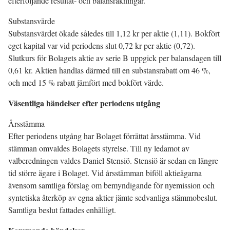
efterföljande resultat- och balansräkningar.
Substansvärde
Substansvärdet ökade således till 1,12 kr per aktie (1,11). Bokfört
eget kapital var vid periodens slut 0,72 kr per aktie (0,72).
Slutkurs för Bolagets aktie av serie B uppgick per balansdagen till
0,61 kr. Aktien handlas därmed till en substansrabatt om 46 %,
och med 15 % rabatt jämfört med bokfört värde.
Väsentliga händelser efter periodens utgång
Årsstämma
Efter periodens utgång har Bolaget förrättat årsstämma. Vid
stämman omvaldes Bolagets styrelse. Till ny ledamot av
valberedningen valdes Daniel Stensiö. Stensiö är sedan en längre
tid större ägare i Bolaget. Vid årsstämman biföll aktieägarna
ävensom samtliga förslag om bemyndigande för nyemission och
syntetiska återköp av egna aktier jämte sedvanliga stämmobeslut.
Samtliga beslut fattades enhälligt.