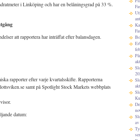
Fl
adratmeter i Linköping och har en belåningsgrad på 33 %.
Fa
Ut
an
utgång
Ka
Fa
delser att rapportera har inträffat efter balansdagen.
Bo
Er
fe
På
ak
Sl
20
ska rapporter efter varje kvartalsskifte. Rapporterna
Sl
ak
ottsviken.se samt på Spotlight Stock Markets webbplats
Sl
Kun
visor.
De
no
öljande datum:
Sl
av
Ty
se