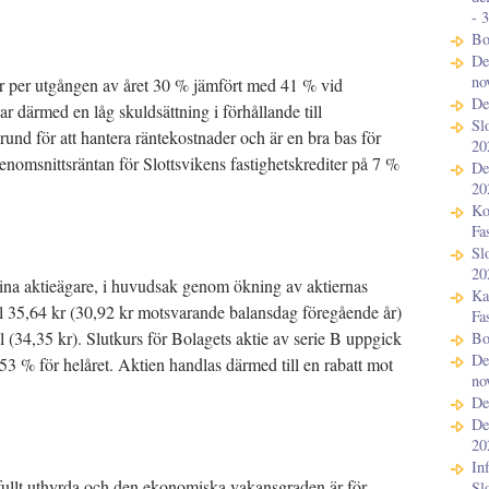
- 
Bo
De
no
 per utgången av året 30 % jämfört med 41 % vid
De
r därmed en låg skuldsättning i förhållande till
Sl
grund för att hantera räntekostnader och är en bra bas för
20
enomsnittsräntan för Slottsvikens fastighetskrediter på 7 %
De
20
Ko
Fa
Sl
20
ll sina aktieägare, i huvudsak genom ökning av aktiernas
Ka
ll 35,64 kr (30,92 kr motsvarande balansdag föregående år)
Fa
 (34,35 kr). Slutkurs för Bolagets aktie av serie B uppgick
Bo
De
,53 % för helåret. Aktien handlas därmed till en rabatt mot
no
De
De
20
In
t fullt uthyrda och den ekonomiska vakansgraden är för
Sl