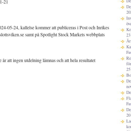
De
11-21
De
20
In
öv
024-05-24, kallelse kommer att publiceras i Post och Inrikes
Ko
lottsviken.se samt på Spotlight Stock Markets webbplats
23
År
Ka
Fa
Re
 år att ingen utdelning lämnas och att hela resultatet
fö
25
Bo
De
no
De
Fl
Fa
De
20
La
ko