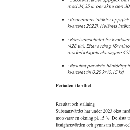
· Substansvärdet uppgick den 3
med 34,35 kr per aktie den 3
· Koncernens intäkter uppgick un
kvartalet 2022). Helårets intäkt
· Rörelseresultatet för kvartalet
(428 tkr). Efter avdrag för minor
moderbolagets aktieägare 425 
· Resultat per aktie hänförligt
kvartalet till 0,25 kr (0,15 kr).
Perioden i korthet
Resultat och ställning
Substansvärdet har under 2023 ökat med 
motsvarar en ökning på 15 %. De sista 
fastighetsvärden och gynnsam kursutveckl