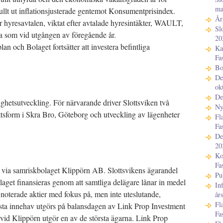
ma
ullt ut inflationsjusterade gentemot Konsumentprisindex.
År
r hyresavtalen, viktat efter avtalade hyresintäkter, WAULT,
Sl
ma som vid utgången av föregående år.
20
lan och Bolaget fortsätter att investera befintliga
Ka
Fa
Bo
De
ok
De
ighetsutveckling. För närvarande driver Slottsviken två
Ny
ättsform i Skra Bro, Göteborg och utveckling av lägenheter
Fl
Fa
De
20
Ko
Fa
tas via samriskbolaget Klippörn AB. Slottsvikens ägarandel
Pu
aget finansieras genom att samtliga delägare lånar in medel
In
i noterade aktier med fokus på, men inte uteslutande,
år
Fl
rsta innehav utgörs på balansdagen av Link Prop Investment
Fa
id Klippörn utgör en av de största ägarna. Link Prop