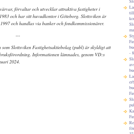
Sl
La
värvar, förvaltar och utvecklar attraktiva fastigheter i
ti
983 och har sitt huvudkontor i Göteborg. Slottsviken är
ko
n 1997 och handlas via banker och fondkommissionärer.
Sl
ma
---
St
Fa
om Slottsviken Fastighetsaktiebolag (publ) är skyldigt att
bu
- 
sbruksförordning. Informationen lämnades, genom VD:s
Sl
ruari 2024.
av
bu
La
er
bu
Fa
Sl
pu
Ka
Fa
Re
fö
27