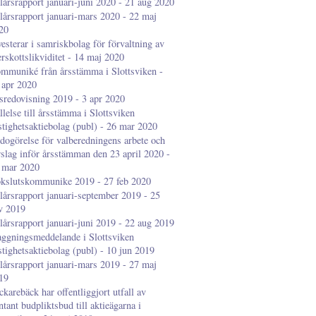
lårsrapport januari-juni 2020 - 21 aug 2020
lårsrapport januari-mars 2020 - 22 maj
20
vesterar i samriskbolag för förvaltning av
erskottslikviditet - 14 maj 2020
mmuniké från årsstämma i Slottsviken -
 apr 2020
sredovisning 2019 - 3 apr 2020
llelse till årsstämma i Slottsviken
stighetsaktiebolag (publ) - 26 mar 2020
dogörelse för valberedningens arbete och
rslag inför årsstämman den 23 april 2020 -
 mar 2020
kslutskommunike 2019 - 27 feb 2020
lårsrapport januari-september 2019 - 25
v 2019
lårsrapport januari-juni 2019 - 22 aug 2019
aggningsmeddelande i Slottsviken
stighetsaktiebolag (publ) - 10 jun 2019
lårsrapport januari-mars 2019 - 27 maj
19
ckarebäck har offentliggjort utfall av
ntant budpliktsbud till aktieägarna i