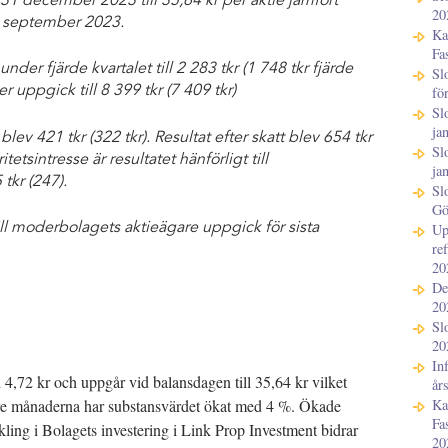
1 december 2023 till 35,64 kr per aktie jämfört
20
LinkedIn
0 september 2023.
Ka
Mejl
Fa
der fjärde kvartalet till 2 283 tkr (1 748 tkr fjärde
Sl
fö
er uppgick till 8 399 tkr (7 409 tkr)
Sl
ja
 blev 421 tkr (322 tkr). Resultat efter skatt blev 654 tkr
Sl
itetsintresse är resultatet hänförligt till
ja
tkr (247).
Sl
Gö
 till moderbolagets aktieägare uppgick för sista
Up
re
20
De
20
Sl
20
In
4,72 kr och uppgår vid balansdagen till 35,64 kr vilket
år
Ka
tre månaderna har substansvärdet ökat med 4 %. Ökade
Fa
ing i Bolagets investering i Link Prop Investment bidrar
20