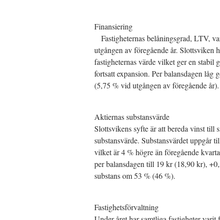
Finansiering
Fastigheternas belåningsgrad, LTV, var
utgången av föregående år. Slottsviken ha
fastigheternas värde vilket ger en stabil 
fortsatt expansion. Per balansdagen låg g
(5,75 % vid utgången av föregående år).
Aktiernas substansvärde
Slottsvikens syfte är att bereda vinst ti
substansvärde. Substansvärdet uppgår ti
vilket är 4 % högre än föregående kvartal
per balansdagen till 19 kr (18,90 kr), +0
substans om 53 % (46 %).
Fastighetsförvaltning
Under året har samtliga fastigheter vari