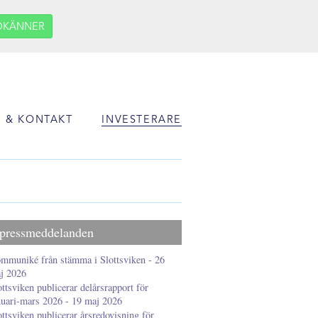
DKÄNNER
 & KONTAKT
INVESTERARE
 pressmeddelanden
mmuniké från stämma i Slottsviken - 26
j 2026
ottsviken publicerar delårsrapport för
nuari-mars 2026 - 19 maj 2026
ottsviken publicerar årsredovisning för