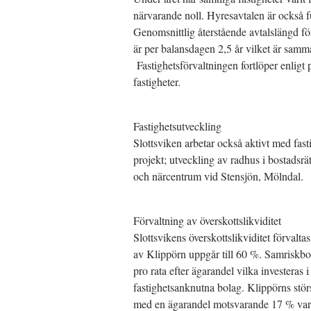
närvarande noll. Hyresavtalen är också f
Genomsnittlig återstående avtalslängd fö
är per balansdagen 2,5 år vilket är sam
Fastighetsförvaltningen fortlöper enligt p
fastigheter.
Fastighetsutveckling
Slottsviken arbetar också aktivt med fast
projekt; utveckling av radhus i bostadsr
och närcentrum vid Stensjön, Mölndal.
Förvaltning av överskottslikviditet
Slottsvikens överskottslikviditet förval
av Klippörn uppgår till 60 %. Samriskbol
pro rata efter ägarandel vilka investeras 
fastighetsanknutna bolag. Klippörns stö
med en ägarandel motsvarande 17 % varv