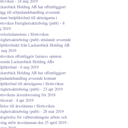
ottsviken - 24 maj 2019
ckarebäck Holding AB har offentliggjort
llägg till erbjudandehandling avseende
ntant budpliktsbud till aktieägarna i
ottsviken Fastighetsaktiebolag (publ) - 8
j 2019
yrelseledamotens i Slottsviken
stighetsaktiebolag (publ) uttalande avseende
dpliktsbudet från Lackarebäck Holding AB
8 maj 2019
ottsviken offentliggör fairness opinion
seende Lackarebäck Holding ABs
dpliktsbud - 6 maj 2019
ckarebäck Holding AB har offentliggjort
bjudandehandling avseende kontant
dpliktsbud till aktieägarna i Slottsviken
stighetsaktiebolag (publ) - 23 apr 2019
ottsvikens årsredovisning för 2018
blicerad - 4 apr 2019
llelse till årsstämma i Slottsviken
stighetsaktiebolag (publ) - 28 mar 2019
dogörelse för valberedningens arbete och
rslag inför årsstämman den 25 april 2019 -
 mar 2019