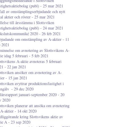
aggningsmeddelande i Slottsviken
stighetsaktiebolag (publ) - 25 mar 2021
fall av omstämplingserbjudande och nytt
tal aktier och röster - 25 mar 2021
llelse till årsstämma i Slottsviken
stighetsaktiebolag (publ) - 24 mar 2021
kslutskommuniké 2020 - 26 feb 2021
bjudande om omstämpling av A-aktier - 11
b 2021
minnelse om avnotering av Slottsvikens A-
tie idag 5 februari - 5 feb 2021
ottsvikens A-aktie avnoteras 5 februari
21 - 22 jan 2021
ottsviken ansöker om avnotering av A-
tier - 15 jan 2021
ottsviken avyttrar produktionsfastighet i
gälv ​​​​​​​ - 29 dec 2020
lårsrapport januari-september 2020 - 20
v 2020
ottsviken planerar att ansöka om avnotering
 A-aktier - 14 okt 2020
dliggörande kring Slottsvikens aktie av
rie A - 23 sep 2020