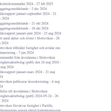
kslutskommunike 2024 - 27 feb 2025
aggningsmeddelande - 2 dec 2024
lårsrapport januari-september 2024 - 21
v 2024
aggningsmeddelande - 21 okt 2024
aggningsmeddelande - 18 okt 2024
lårsrapport januari-juni 2024 - 23 aug 2024
tt antal aktier och röster i Slottsviken - 28
n 2024
ottsviken tillträder fastighet och avtalar om
finansiering - 7 jun 2024
mmuniké från årsstämma i Slottsviken
stighetsaktiebolag (publ) den 24 maj 2024 -
 maj 2024
lårsrapport januari-mars 2024 - 21 maj
24
ottsviken publicerar årsredovisning - 4 maj
24
llelse till årsstämma i Slottsviken
stighetsaktiebolag (publ) 2024-05-24 - 26
r 2024
ottsviken förvärvar fastighet i Partille,
lfinansiering genom riktad kontantemission