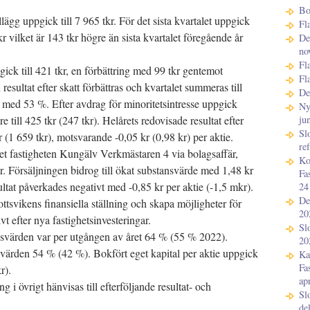
Bo
lägg uppgick till 7 965 tkr. För det sista kvartalet uppgick
Fl
tkr vilket är 143 tkr högre än sista kvartalet föregående år
De
no
Fl
gick till 421 tkr, en förbättring med 99 tkr gentemot
Fl
esultat efter skatt förbättras och kvartalet summeras till
De
 med 53 %. Efter avdrag för minoritetsintresse uppgick
Ny
ju
re till 425 tkr (247 tkr). Helårets redovisade resultat efter
Sl
kr (1 659 tkr), motsvarande -0,05 kr (0,98 kr) per aktie.
re
t fastigheten Kungälv Verkmästaren 4 via bolagsaffär,
Ko
r. Försäljningen bidrog till ökat substansvärde med 1,48 kr
Fa
ltat påverkades negativt med -0,85 kr per aktie (-1,5 mkr).
24
De
ottsvikens finansiella ställning och skapa möjligheter för
20
vt efter nya fastighetsinvesteringar.
Sl
värden var per utgången av året 64 % (55 % 2022).
20
värden 54 % (42 %). Bokfört eget kapital per aktie uppgick
Ka
Fa
kr).
ap
 i övrigt hänvisas till efterföljande resultat- och
Sl
de