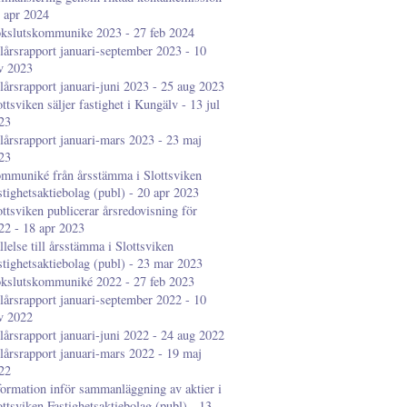
3 apr 2024
kslutskommunike 2023 - 27 feb 2024
lårsrapport januari-september 2023 - 10
v 2023
lårsrapport januari-juni 2023 - 25 aug 2023
ottsviken säljer fastighet i Kungälv - 13 jul
23
lårsrapport januari-mars 2023 - 23 maj
23
mmuniké från årsstämma i Slottsviken
stighetsaktiebolag (publ) - 20 apr 2023
ottsviken publicerar årsredovisning för
22 - 18 apr 2023
llelse till årsstämma i Slottsviken
stighetsaktiebolag (publ) - 23 mar 2023
kslutskommuniké 2022 - 27 feb 2023
lårsrapport januari-september 2022 - 10
v 2022
lårsrapport januari-juni 2022 - 24 aug 2022
lårsrapport januari-mars 2022 - 19 maj
22
formation inför sammanläggning av aktier i
ottsviken Fastighetsaktiebolag (publ) - 13