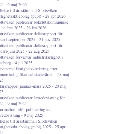
25 - 6 maj 2026
llelse till årsstämma i Slottsviken
stighetsaktiebolag (publ) - 28 apr 2026
ottsviken publicerar bokslutskommunike
r helåret 2025 - 26 feb 2026
ottsviken publicerar delårsrapport för
nuari-september 2025 - 21 nov 2025
ottsviken publicerar delårsrapport för
nuari-juni 2025 - 22 aug 2025
ottsviken förvärvar industrifastighet i
teborg - 4 jul 2025
pdaterad fastighetsvärdering efter
finansiering ökar substansvärdet - 28 maj
25
lårsrapport januari-mars 2025 - 20 maj
25
ottsviken publicerar årsredovisning för
24 - 9 maj 2025
formation inför publicering av
sredovisning - 9 maj 2025
llelse till årsstämma i Slottsviken
stighetsaktiebolag (publ) 2025 - 25 apr
25