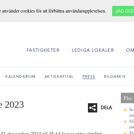
e använder cookies för att förbättra användarupplevelsen.
JAG GO
FASTIGHETER
LEDIGA LOKALER
OM
KALENDARIUM
AKTIEKAPITAL
PRESS
BILDARKIV
Fler
e 2023
DELA
Ko
ma
Sl
Facebook
ja
Twitter
Sl