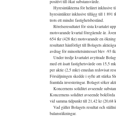
positivt till ökat substansvärde.
Hyresintäkterna för helåret inklusive til
hyresintäkter inklusive tillägg till 1 891 
trots ett mindre fastighetsbestånd.
Rörelseresultatet för sista kvartalet upp
motsvarande kvartal föregående år. Även r
654 tkr (428 tkr) motsvarande en ökning
resultatet hänförligt till Bolagets aktieäga
avdrag för minoritetsintresset blev -93 t
Under tredje kvartalet avyttrade Bolage
med ett åsatt fastighetsvärde om 15,5 mk
per aktie (2,5 mkr) emedan redovisat resu
Försäljningen skedde i syfte att stärka Sl
framtida investeringar. Bolaget söker akti
Koncernens soliditet avseende substans
Koncernens soliditet avseende bokförda 
vid samma tidpunkt till 21,42 kr (20,68 
Vad gäller Bolagets resultat och ställning
balansräkningar.