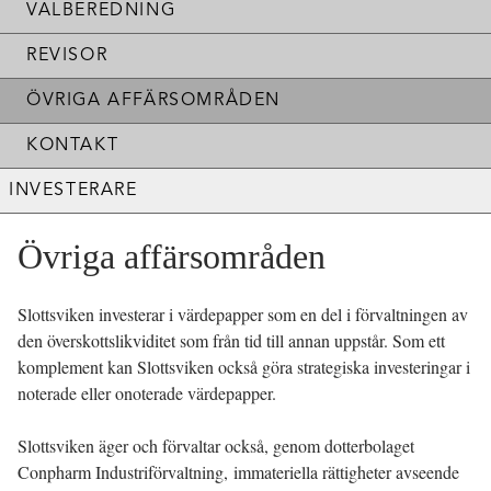
VALBEREDNING
REVISOR
ÖVRIGA AFFÄRSOMRÅDEN
KONTAKT
INVESTERARE
Övriga affärsområden
Slottsviken investerar i värdepapper som en del i förvaltningen av
den överskottslikviditet som från tid till annan uppstår. Som ett
komplement kan Slottsviken också göra strategiska investeringar i
noterade eller onoterade värdepapper.
Slottsviken äger och förvaltar också, genom dotterbolaget
Conpharm Industriförvaltning, immateriella rättigheter avseende