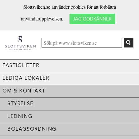
Slottsviken.se använder cookies för att förbättra
användarupplevelsen.
JAG GODKÄNNER
FASTIGHETER
LEDIGA LOKALER
OM & KONTAKT
STYRELSE
LEDNING
BOLAGSORDNING