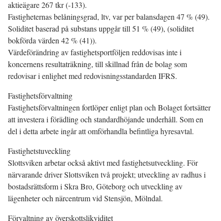
aktieägare 267 tkr (-133).
Fastigheternas belåningsgrad, ltv, var per balansdagen 47 % (49).
Soliditet baserad på substans uppgår till 51 % (49), (soliditet
bokförda värden 42 % (41)).
Värdeförändring av fastighetsportföljen reddovisas inte i
koncernens resultaträkning, till skillnad från de bolag som
redovisar i enlighet med redovisningsstandarden IFRS.
Fastighetsförvaltning
Fastighetsförvaltningen fortlöper enligt plan och Bolaget fortsätter
att investera i förädling och standardhöjande underhåll. Som en
del i detta arbete ingår att omförhandla befintliga hyresavtal.
Fastighetstuveckling
Slottsviken arbetar också aktivt med fastighetsutveckling. För
närvarande driver Slottsviken två projekt; utveckling av radhus i
bostadsrättsform i Skra Bro, Göteborg och utveckling av
lägenheter och närcentrum vid Stensjön, Mölndal.
Förvaltning av överskottslikviditet