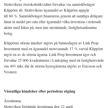
Slottsvikens överskottslikviditet förvaltas via samriskbolaget
Klippörn ab. Slottsvikens ägarandel av Klippörn uppgår
till 60 %. Samriskbolaget finansieras genom att samtliga delägare
lånar in medel pro rata efter ägarandel vilka investeras i noterade
aktier med fokus på, men inte uteslutande, fastighetsanknutna
bolag.
Klippörns största innehav utgörs på balansdagen av Link Prop
Investment med en ägarandel motsvarande 17 % varvid Klippörn
utgör en av de största ägarna. Link Prop Investment äger och
förvaltar 25 000 kvadratmeter i Linköping med ett fastighetsvärde
om 493 mkr, där de största hyresgästerna utgörs av Ericsson och
Veoneer.
Väsentliga händelser efter periodens utgång
Årsstämma
Slottsviken förrättade årsstämma den 22 april.