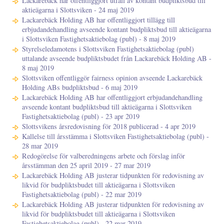
Lackarebäck har offentliggjort utfall av kontant budpliktsbud till
aktieägarna i Slottsviken - 24 maj 2019
Lackarebäck Holding AB har offentliggjort tillägg till
erbjudandehandling avseende kontant budpliktsbud till aktieägarna
i Slottsviken Fastighetsaktiebolag (publ) - 8 maj 2019
Styrelseledamotens i Slottsviken Fastighetsaktiebolag (publ)
uttalande avseende budpliktsbudet från Lackarebäck Holding AB -
8 maj 2019
Slottsviken offentliggör fairness opinion avseende Lackarebäck
Holding ABs budpliktsbud - 6 maj 2019
Lackarebäck Holding AB har offentliggjort erbjudandehandling
avseende kontant budpliktsbud till aktieägarna i Slottsviken
Fastighetsaktiebolag (publ) - 23 apr 2019
Slottsvikens årsredovisning för 2018 publicerad - 4 apr 2019
Kallelse till årsstämma i Slottsviken Fastighetsaktiebolag (publ) -
28 mar 2019
Redogörelse för valberedningens arbete och förslag inför
årsstämman den 25 april 2019 - 27 mar 2019
Lackarebäck Holding AB justerar tidpunkten för redovisning av
likvid för budpliktsbudet till aktieägarna i Slottsviken
Fastighetsaktiebolag (publ) - 22 mar 2019
Lackarebäck Holding AB justerar tidpunkten för redovisning av
likvid för budpliktsbudet till aktieägarna i Slottsviken
Fastighetsaktiebolag (publ) - 22 mar 2019