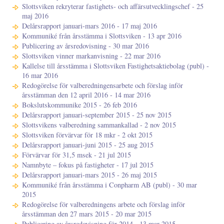
Slottsviken rekryterar fastighets- och affärsutvecklingschef - 25
maj 2016
Delårsrapport januari-mars 2016 - 17 maj 2016
Kommuniké från årsstämma i Slottsviken - 13 apr 2016
Publicering av årsredovisning - 30 mar 2016
Slottsviken vinner markanvisning - 22 mar 2016
Kallelse till årsstämma i Slottsviken Fastighetsaktiebolag (publ) -
16 mar 2016
Redogörelse för valberedningensarbete och förslag inför
årsstämman den 12 april 2016 - 14 mar 2016
Bokslutskommunike 2015 - 26 feb 2016
Delårsrapport januari-september 2015 - 25 nov 2015
Slottsvikens valberedning sammankallad - 2 nov 2015
Slottsviken förvärvar för 18 mkr - 2 okt 2015
Delårsrapport januari-juni 2015 - 25 aug 2015
Förvärvar för 31,5 msek - 21 jul 2015
Namnbyte – fokus på fastigheter - 17 jul 2015
Delårsrapport januari-mars 2015 - 26 maj 2015
Kommuniké från årsstämma i Conpharm AB (publ) - 30 mar
2015
Redogörelse för valberedningens arbete och förslag inför
årsstämman den 27 mars 2015 - 20 mar 2015
Publicering av årsredovisning för 2014 - 13 mar 2015